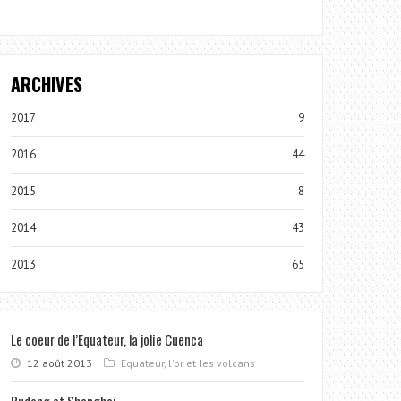
ARCHIVES
2017
9
2016
44
2015
8
2014
43
2013
65
Le coeur de l’Equateur, la jolie Cuenca
12 août 2013
Equateur, l'or et les volcans
Pudong et Shanghai