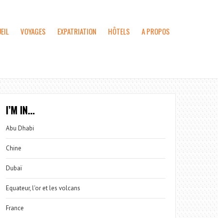
EIL
VOYAGES
EXPATRIATION
HÔTELS
A PROPOS
I’M IN…
Abu Dhabi
Chine
Dubaï
Equateur, l'or et les volcans
France