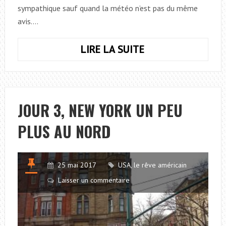
sympathique sauf quand la météo n’est pas du même
avis.…
LIRE LA SUITE
JOUR
4,
SUR
LE
PONT
JOUR 3, NEW YORK UN PEU
DE
PLUS AU NORD
MANHATTAN
À
NEW
25 mai 2017
USA, le rêve américain
YORK
Laisser un commentaire