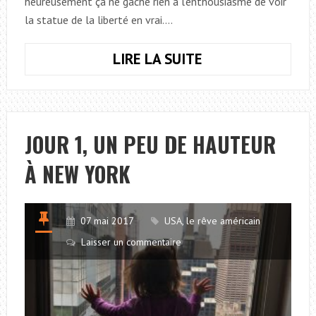
heureusement ça ne gâche rien à l’enthousiasme de voir
la statue de la liberté en vrai.…
LIRE LA SUITE
JOUR
2,
RENDEZ-
VOUS
AVEC
JOUR 1, UN PEU DE HAUTEUR
LES
À NEW YORK
SYMBOLES
À
NEW
07 mai 2017
USA, le rêve américain
YORK
Laisser un commentaire