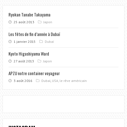
Ryokan Tanabe Takayama
25 août 2013
Japon
Les fêtes de fin d’année à Dubaï
1 janvier 2015
Dubaï
Kyoto Higashiyama Ward
27 août 2013
Japon
APZU notre container voyageur
3 août 2016
Dubaï
,
USA, le rêve américain