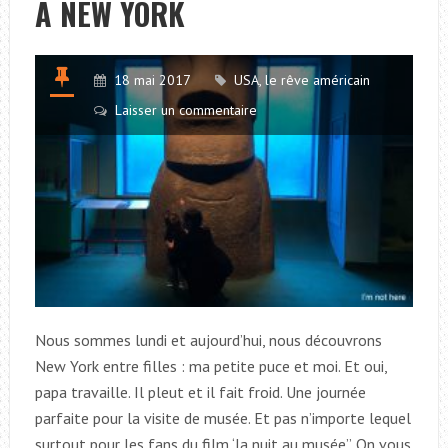
À NEW YORK
PLUS
AU
NORD
18 mai 2017
USA, le rêve américain
Laisser un commentaire
Nous sommes lundi et aujourd’hui, nous découvrons
New York entre filles : ma petite puce et moi. Et oui,
papa travaille. Il pleut et il fait froid. Une journée
parfaite pour la visite de musée. Et pas n’importe lequel
surtout pour les fans du film ‘la nuit au musée”. On vous