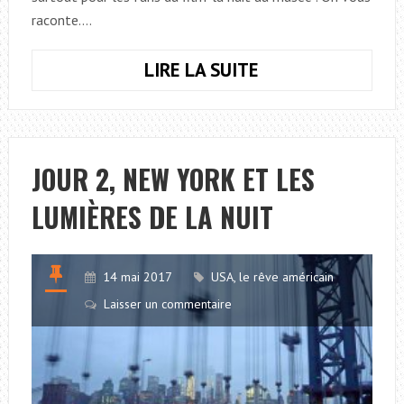
raconte.…
LIRE LA SUITE
JOUR
3,
UN
MATIN
AU
JOUR 2, NEW YORK ET LES
MUSÉE
LUMIÈRES DE LA NUIT
À
NEW
YORK
14 mai 2017
USA, le rêve américain
Laisser un commentaire