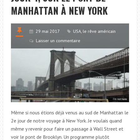
À
MANHATTAN À NEW YORK
CENTRAL
PARK
NY
29 mai 2017
USA, le rêve américain
Laisser un commentaire
Même si nous étions déjà venus au sud de Manhattan le
2e jour de notre voyage à New York. Je voulais quand
même y revenir pour faire un passage à Wall Street et
voir le pont de Brooklyn. Un programme plutôt