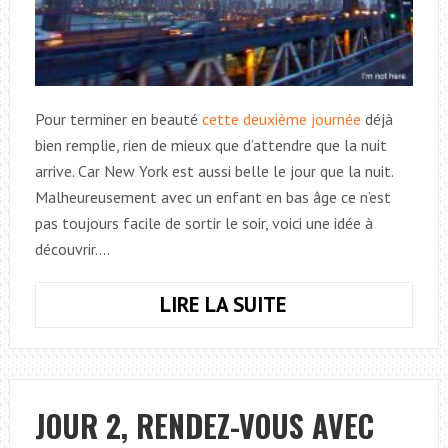
Pour terminer en beauté
cette deuxième journée
déjà
bien remplie, rien de mieux que d’attendre que la nuit
arrive. Car New York est aussi belle le jour que la nuit.
Malheureusement avec un enfant en bas âge ce n’est
pas toujours facile de sortir le soir, voici une idée à
découvrir.…
LIRE LA SUITE
JOUR
2,
NEW
YORK
ET
JOUR 2, RENDEZ-VOUS AVEC
LES