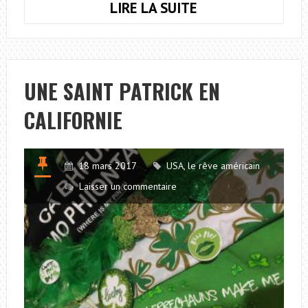
LIRE LA SUITE
ET
HOP,
ON
S’ENVOLE
POUR
UNE SAINT PATRICK EN
NEW
CALIFORNIE
YORK
18 mars 2017
USA, le rêve américain
Laisser un commentaire