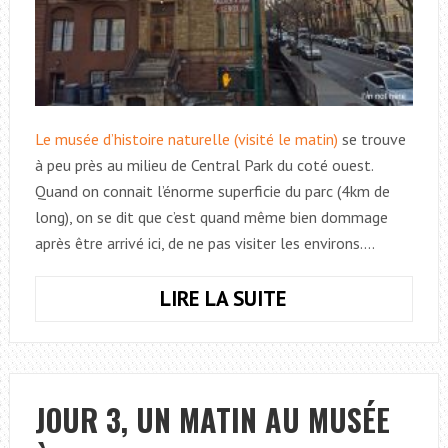
Le musée d’histoire naturelle (visité le matin)
se trouve
à peu près au milieu de Central Park du coté ouest.
Quand on connait l’énorme superficie du parc (4km de
long), on se dit que c’est quand même bien dommage
après être arrivé ici, de ne pas visiter les environs.…
LIRE LA SUITE
JOUR
3,
NEW
YORK
UN
JOUR 3, UN MATIN AU MUSÉE
PEU