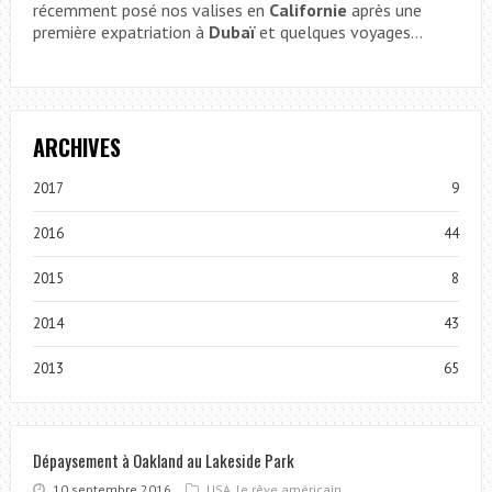
récemment posé nos valises en
Californie
après une
première expatriation à
Dubaï
et quelques voyages...
ARCHIVES
2017
9
2016
44
2015
8
2014
43
2013
65
Dépaysement à Oakland au Lakeside Park
10 septembre 2016
USA, le rêve américain