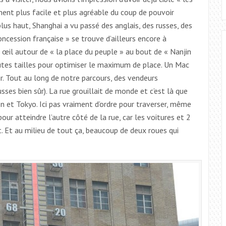
iment plus facile et plus agréable du coup de pouvoir
us haut, Shanghai a vu passé des anglais, des russes, des
concession française » se trouve d’ailleurs encore à
un œil autour de « la place du peuple » au bout de « Nanjin
tes tailles pour optimiser le maximum de place. Un Mac
ir. Tout au long de notre parcours, des vendeurs
es bien sûr). La rue grouillait de monde et c’est là que
n et Tokyo. Ici pas vraiment d’ordre pour traverser, même
ur atteindre l’autre côté de la rue, car les voitures et 2
. Et au milieu de tout ça, beaucoup de deux roues qui