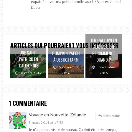
expatriée avec ma petite famille aux USA après 2 ans à
Dubaï.
1ER HALLOWEEN
ARTICLES QUI POURRAIENT VOUS INTÉRESSER
AUX USA, ON
UNE SAINT
PUMPKIN PATCH
RECOMMENCE
PATRICK EN
À UESUGI FARM
QUAND ?
CALIFORNIE
15 novembre
5 novembre
18 mars 2017
2016
2016
1 COMMENTAIRE
Voyage en Nouvelle-Zélande
REPONDRE
5 mars 2014 at 17:35
Je n’ai jamais visité de bateau. Ça doit être très sympa,