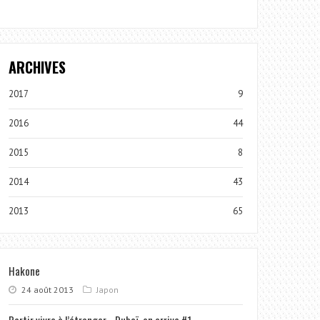
ARCHIVES
2017
9
2016
44
2015
8
2014
43
2013
65
Hakone
24 août 2013
Japon
Partir vivre à l’étranger… Dubaï, on arrive #1