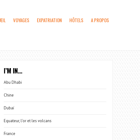
EIL
VOYAGES
EXPATRIATION
HÔTELS
A PROPOS
I’M IN…
Abu Dhabi
Chine
Dubaï
Equateur, l'or et les volcans
France