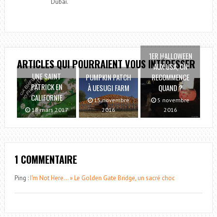
Dubaï.
1ER HALLOWEEN
ARTICLES QUI POURRAIENT VOUS INTÉRESSER
AUX USA, ON
UNE SAINT
PUMPKIN PATCH
RECOMMENCE
PATRICK EN
À UESUGI FARM
QUAND ?
CALIFORNIE
15 novembre
5 novembre
18 mars 2017
2016
2016
1 COMMENTAIRE
Ping :
I'm Not Here… » Le Golden Gate Bridge, un sacré choc