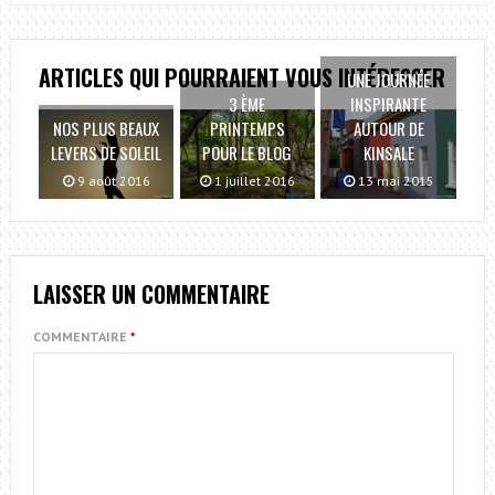
ARTICLES QUI POURRAIENT VOUS INTÉRESSER
UNE JOURNÉE
3 ÈME
INSPIRANTE
NOS PLUS BEAUX
PRINTEMPS
AUTOUR DE
LEVERS DE SOLEIL
POUR LE BLOG
KINSALE
9 août 2016
1 juillet 2016
13 mai 2015
LAISSER UN COMMENTAIRE
COMMENTAIRE
*