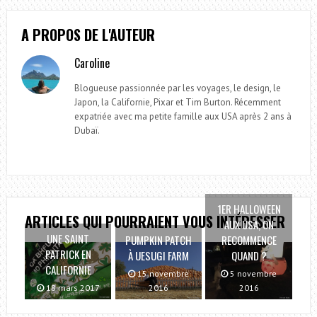
A PROPOS DE L'AUTEUR
Caroline
Blogueuse passionnée par les voyages, le design, le
Japon, la Californie, Pixar et Tim Burton. Récemment
expatriée avec ma petite famille aux USA après 2 ans à
Dubaï.
1ER HALLOWEEN
ARTICLES QUI POURRAIENT VOUS INTÉRESSER
AUX USA, ON
UNE SAINT
PUMPKIN PATCH
RECOMMENCE
PATRICK EN
À UESUGI FARM
QUAND ?
CALIFORNIE
15 novembre
5 novembre
18 mars 2017
2016
2016