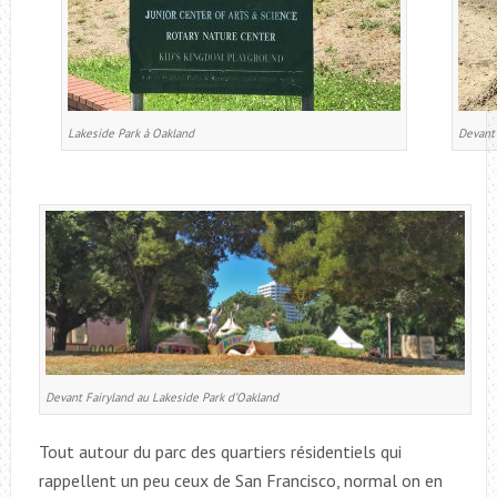
Lakeside Park à Oakland
Devant 
Devant Fairyland au Lakeside Park d’Oakland
Tout autour du parc des quartiers résidentiels qui
rappellent un peu ceux de San Francisco, normal on en