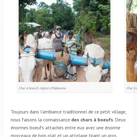
Char à boeufs région d’Habarana
Char à 
Toujours dans l’ambiance traditionnel de ce petit village,
nous faisons la connaissance
des chars à boeufs
. Deux
énormes boeufs attachés entre eux avec une énorme
morceaux de bois plat et un attelage tirant un gros