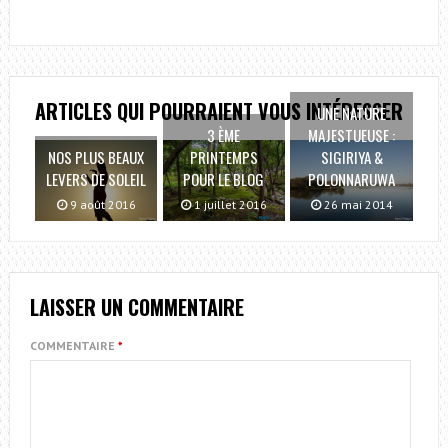
ARTICLES QUI POURRAIENT VOUS INTÉRESSER
UNE NATURE
3 ÈME
MAJESTUEUSE :
NOS PLUS BEAUX
PRINTEMPS
SIGIRIYA &
LEVERS DE SOLEIL
POUR LE BLOG
POLONNARUWA
9 août 2016
1 juillet 2016
26 mai 2014
LAISSER UN COMMENTAIRE
COMMENTAIRE
*